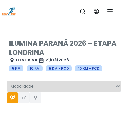
Pular
para
o
conteúdo
ILUMINA PARANÁ 2026 – ETAPA
LONDRINA
LONDRINA
21/03/2026
5 KM
10 KM
5 KM - PCD
10 KM - PCD