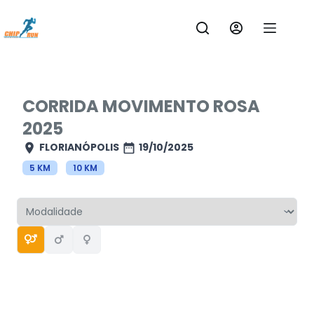
Pular
para
o
conteúdo
CORRIDA MOVIMENTO ROSA
2025
FLORIANÓPOLIS
19/10/2025
5 KM
10 KM