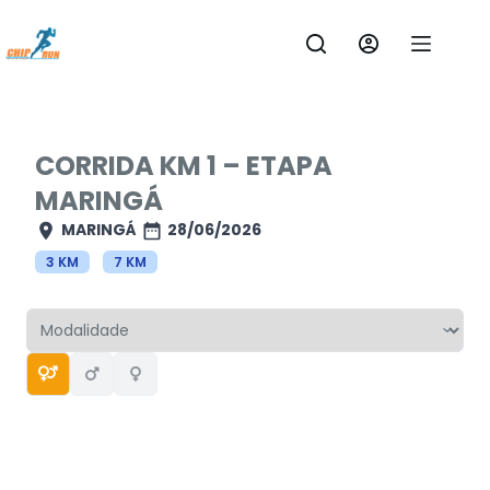
Pular
para
o
conteúdo
CORRIDA KM 1 – ETAPA
MARINGÁ
MARINGÁ
28/06/2026
3 KM
7 KM