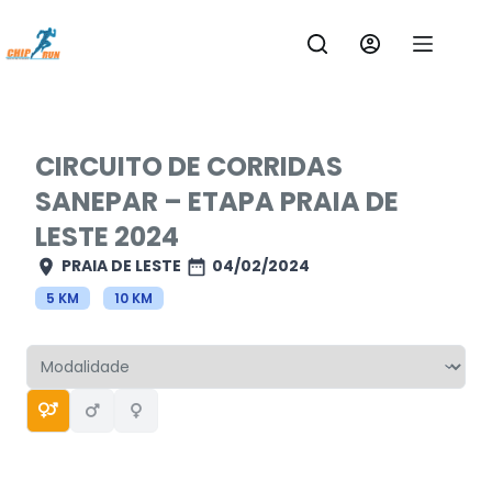
Pular
para
o
conteúdo
CIRCUITO DE CORRIDAS
SANEPAR – ETAPA PRAIA DE
LESTE 2024
PRAIA DE LESTE
04/02/2024
5 KM
10 KM