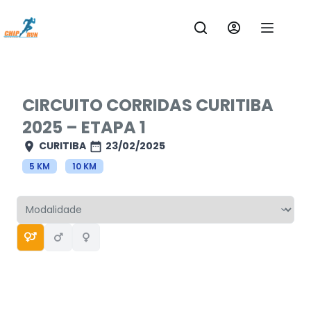
Pular
para
o
conteúdo
CIRCUITO CORRIDAS CURITIBA
2025 – ETAPA 1
CURITIBA
23/02/2025
5 KM
10 KM