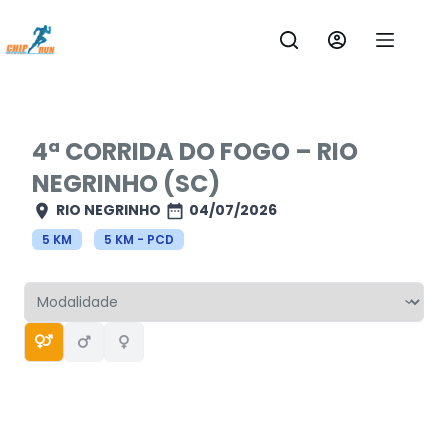
Pular
para
o
conteúdo
4ª CORRIDA DO FOGO – RIO
NEGRINHO (SC)
RIO NEGRINHO
04/07/2026
5 KM
5 KM - PCD