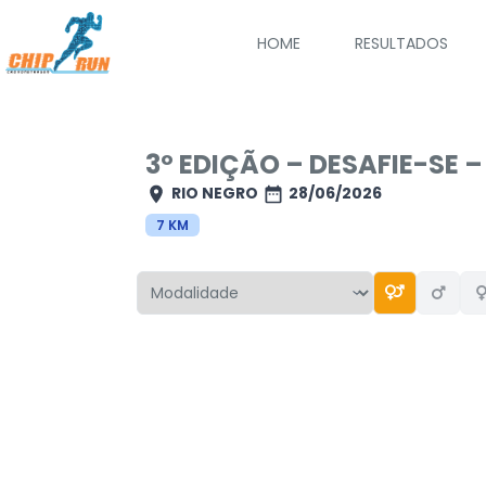
Pular
para
HOME
RESULTADOS
o
conteúdo
3º EDIÇÃO – DESAFIE-SE 
RIO NEGRO
28/06/2026
7 KM