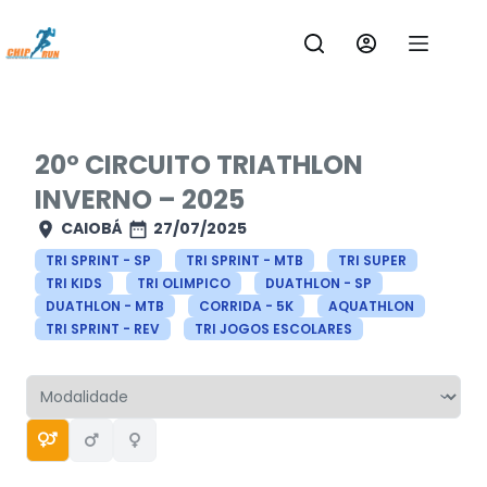
Pular
para
o
conteúdo
20º CIRCUITO TRIATHLON
INVERNO – 2025
CAIOBÁ
27/07/2025
TRI SPRINT - SP
TRI SPRINT - MTB
TRI SUPER
TRI KIDS
TRI OLIMPICO
DUATHLON - SP
DUATHLON - MTB
CORRIDA - 5K
AQUATHLON
TRI SPRINT - REV
TRI JOGOS ESCOLARES