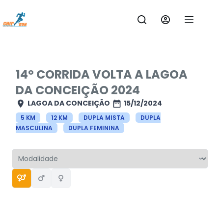
Pular
para
o
conteúdo
14º CORRIDA VOLTA A LAGOA
DA CONCEIÇÃO 2024
LAGOA DA CONCEIÇÃO
15/12/2024
5 KM
12 KM
DUPLA MISTA
DUPLA
MASCULINA
DUPLA FEMININA